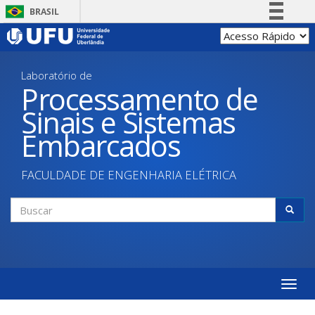
Pular
BRASIL
para
Simplifique!
o
conteúdo
Comunica BR
principal
Laboratório de
Participe
Processamento de
Acesso à informação
Sinais e Sistemas
Legislação
Embarcados
Canais
FACULDADE DE ENGENHARIA ELÉTRICA
Formulário
de
Buscar
busca
Toggle
naviga